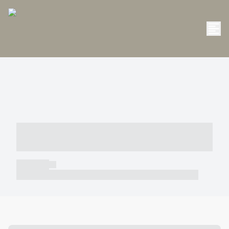
----- ----- -- ------ ---- ---- -- ----- -----
----- --- ------
----- -----
----- ----- -- ------ ---- ---- -- ----- ----- ----- --- ------