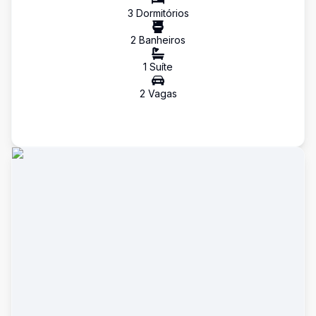
3
Dormitório
s
2
Banheiro
s
1
Suíte
2
Vaga
s