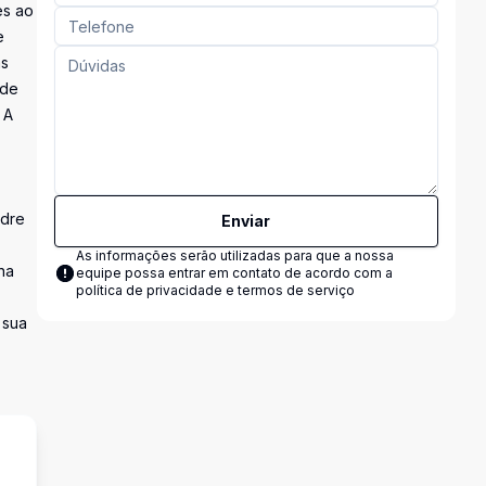
es ao
e
as
 de
 A
adre
Enviar
As informações serão utilizadas para que a nossa
na
equipe possa entrar em contato de acordo com a
política de privacidade e termos de serviço
 sua