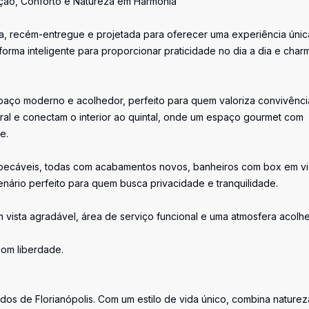
ação, Conforto e Natureza em Harmonia
, recém-entregue e projetada para oferecer uma experiência únic
 forma inteligente para proporcionar praticidade no dia a dia e char
paço moderno e acolhedor, perfeito para quem valoriza convivênci
ral e conectam o interior ao quintal, onde um espaço gourmet com
e.
 impecáveis, todas com acabamentos novos, banheiros com box em v
nário perfeito para quem busca privacidade e tranquilidade.
 vista agradável, área de serviço funcional e uma atmosfera acolh
om liberdade.
os de Florianópolis. Com um estilo de vida único, combina naturez