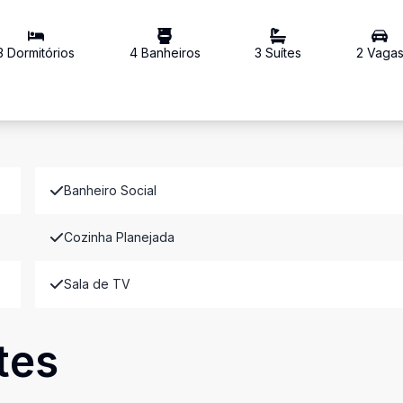
3
Dormitório
s
4
Banheiro
s
3
Suíte
s
2
Vaga
Banheiro Social
Cozinha Planejada
Sala de TV
tes