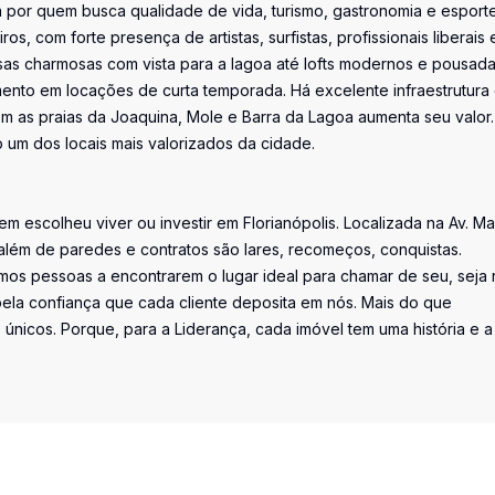
a por quem busca qualidade de vida, turismo, gastronomia e esport
eiros, com forte presença de artistas, surfistas, profissionais liberais 
as charmosas com vista para a lagoa até lofts modernos e pousad
mento em locações de curta temporada. Há excelente infraestrutura
m as praias da Joaquina, Mole e Barra da Lagoa aumenta seu valor.
 um dos locais mais valorizados da cidade.
uem escolheu viver ou investir em Florianópolis. Localizada na Av. M
além de paredes e contratos são lares, recomeços, conquistas.
os pessoas a encontrarem o lugar ideal para chamar de seu, seja 
la confiança que cada cliente deposita em nós. Mais do que
únicos. Porque, para a Liderança, cada imóvel tem uma história e a