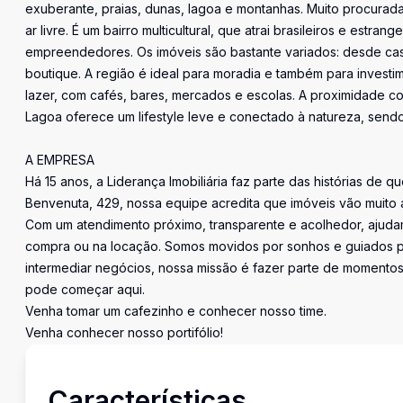
exuberante, praias, dunas, lagoa e montanhas. Muito procurad
ar livre. É um bairro multicultural, que atrai brasileiros e estrang
empreendedores. Os imóveis são bastante variados: desde cas
boutique. A região é ideal para moradia e também para investi
lazer, com cafés, bares, mercados e escolas. A proximidade co
Lagoa oferece um lifestyle leve e conectado à natureza, sendo
A EMPRESA
Há 15 anos, a Liderança Imobiliária faz parte das histórias de q
Benvenuta, 429, nossa equipe acredita que imóveis vão muito 
Com um atendimento próximo, transparente e acolhedor, ajudam
compra ou na locação. Somos movidos por sonhos e guiados pe
intermediar negócios, nossa missão é fazer parte de momentos 
pode começar aqui.
Venha tomar um cafezinho e conhecer nosso time.
Venha conhecer nosso portifólio!
Características