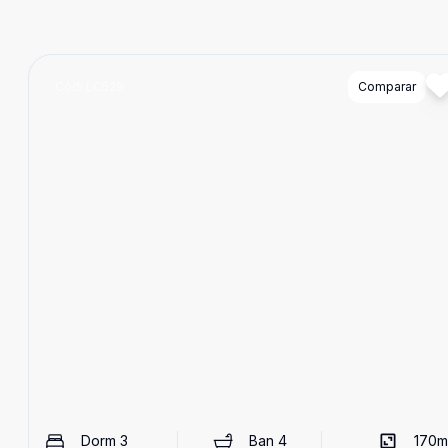
Cód:
LC529
Comparar
Dorm
3
Ban
4
170
m