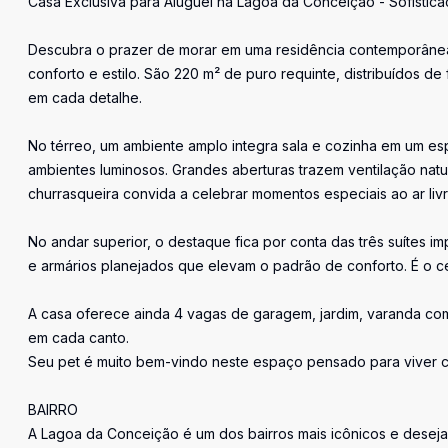
Casa Exclusiva para Aluguel na Lagoa da Conceição - Sofistic
Descubra o prazer de morar em uma residência contemporânea
conforto e estilo. São 220 m² de puro requinte, distribuídos de
em cada detalhe.
No térreo, um ambiente amplo integra sala e cozinha em um es
ambientes luminosos. Grandes aberturas trazem ventilação natu
churrasqueira convida a celebrar momentos especiais ao ar livr
No andar superior, o destaque fica por conta das três suítes
e armários planejados que elevam o padrão de conforto. É o ce
A casa oferece ainda 4 vagas de garagem, jardim, varanda com
em cada canto.
Seu pet é muito bem-vindo neste espaço pensado para viver c
BAIRRO
A Lagoa da Conceição é um dos bairros mais icônicos e desejad