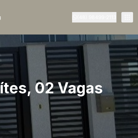
g
(48) 98499-2113
ítes, 02 Vagas