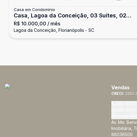
Casa em Condomínio
Casa, Lagoa da Conceição, 03 Suítes, 02
R$ 10.000,00
/ mês
Vagas
Lagoa da Conceição, Florianópolis - SC
Vendas
CRECI:
3350 J
(48) 3232
(48) 9849
contato@li
Av. Me. Benv
Imobiliária, 
88036500