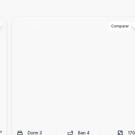
Cód:
LC527
Comparar
²
Dorm
3
Ban
4
170