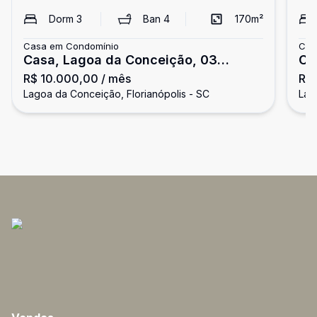
Dorm
3
Ban
4
170
m²
Casa em Condomínio
Cas
Casa, Lagoa da Conceição, 03
Ca
R$ 10.000,00
/ mês
R$
Suítes, 02 Vagas
Su
Lagoa da Conceição, Florianópolis - SC
Lag