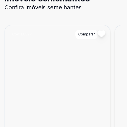
Confira imóveis semelhantes
Cód:
LC527
Comparar
Có