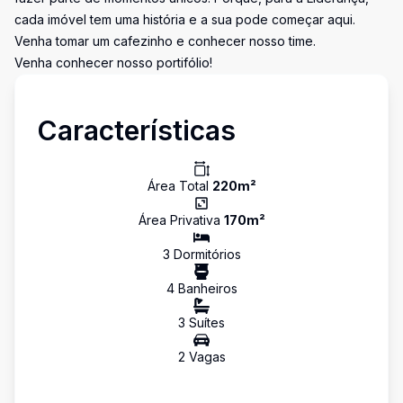
cada imóvel tem uma história e a sua pode começar aqui.
Venha tomar um cafezinho e conhecer nosso time.
Venha conhecer nosso portifólio!
Características
Área Total
220
m²
Área Privativa
170
m²
3
Dormitório
s
4
Banheiro
s
3
Suíte
s
2
Vaga
s