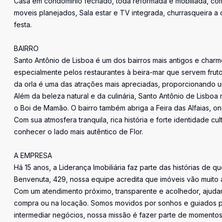
Casa em condomínio fechado, toda reformada e mobiliada, com 
moveis planejados, Sala estar e TV integrada, churrasqueira a c
festa.
BAIRRO
Santo Antônio de Lisboa é um dos bairros mais antigos e charm
especialmente pelos restaurantes à beira-mar que servem frutos
da orla é uma das atrações mais apreciadas, proporcionando u
Além da beleza natural e da culinária, Santo Antônio de Lisboa 
o Boi de Mamão. O bairro também abriga a Feira das Alfaias, on
Com sua atmosfera tranquila, rica história e forte identidade c
conhecer o lado mais autêntico de Flor.
A EMPRESA
Há 15 anos, a Liderança Imobiliária faz parte das histórias de q
Benvenuta, 429, nossa equipe acredita que imóveis vão muito 
Com um atendimento próximo, transparente e acolhedor, ajudam
compra ou na locação. Somos movidos por sonhos e guiados pe
intermediar negócios, nossa missão é fazer parte de momentos 