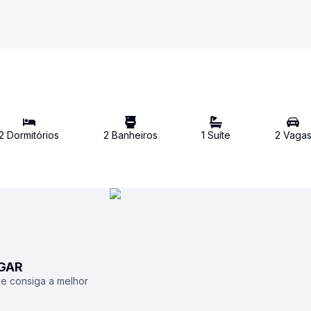
2
Dormitório
s
2
Banheiro
s
1
Suíte
2
Vaga
UGAR
 e consiga a melhor