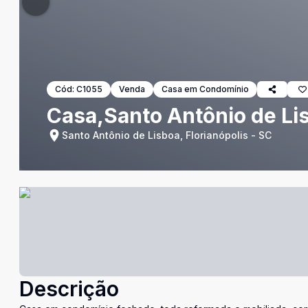
Cód:
C1055
Venda
Casa em Condomínio
Casa,Santo Antônio de Lis
Santo Antônio de Lisboa, Florianópolis - SC
Descrição