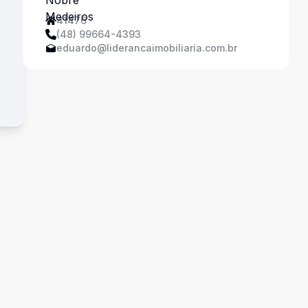
41476
(48) 99664-4393
eduardo@liderancaimobiliaria.com.br