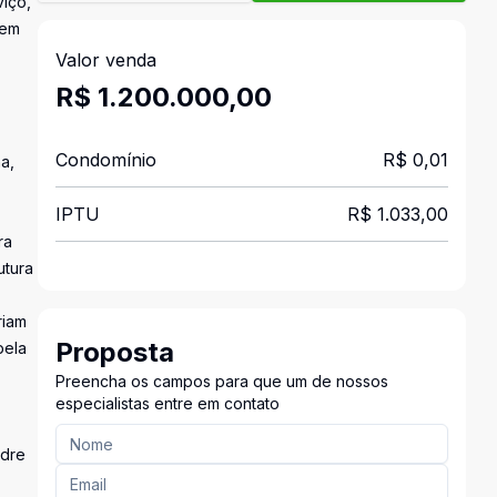
viço,
gem
Valor venda
R$ 1.200.000,00
Condomínio
R$ 0,01
a,
IPTU
R$ 1.033,00
ra
utura
riam
Proposta
pela
Preencha os campos para que um de nossos
especialistas entre em contato
adre