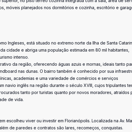
 superior, no piso térreo cozinha integrada com a sala, área de ser
s, móveis planejados nos dormitórios e cozinha, escritório e gara
o Ingleses, está situado no extremo norte da Ilha de Santa Catarin
 da cidade e abriga uma população estimada em 80 mil habitantes,
rismo intenso.
trativo da região, oferecendo águas azuis e mornas, ideais tanto pa
andboard nas dunas. O bairro também é conhecido por sua infraestr
línicas, academias e uma variedade de comércios e serviços
navio inglês na região durante o século XVIII, cujos tripulantes te
procurados tanto por turistas quanto por novos moradores, atraídos 
ade de vida.
uem escolheu viver ou investir em Florianópolis. Localizada na Av. M
além de paredes e contratos são lares, recomeços, conquistas.