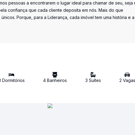
os pessoas a encontrarem o lugar ideal para chamar de seu, seja 
la confiança que cada cliente deposita em nós. Mais do que
únicos. Porque, para a Liderança, cada imóvel tem uma história e a
3
Dormitório
s
4
Banheiro
s
3
Suíte
s
2
Vaga