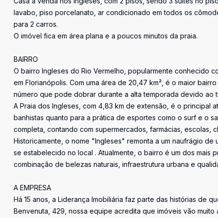
Casa a venda nos Ingleses, com 2 pisos, sendo 3 suítes no piso
lavabo, piso porcelanato, ar condicionado em todos os cômodo
para 2 carros.
O imóvel fica em área plana e a poucos minutos da praia.
BAIRRO
O bairro Ingleses do Rio Vermelho, popularmente conhecido com
em Florianópolis. Com uma área de 20,47 km², é o maior bairro
número que pode dobrar durante a alta temporada devido ao tu
A Praia dos Ingleses, com 4,83 km de extensão, é o principal a
banhistas quanto para a prática de esportes como o surf e o s
completa, contando com supermercados, farmácias, escolas, c
Historicamente, o nome "Ingleses" remonta a um naufrágio de um 
se estabelecido no local . Atualmente, o bairro é um dos mais 
combinação de belezas naturais, infraestrutura urbana e qualid
A EMPRESA
Há 15 anos, a Liderança Imobiliária faz parte das histórias de q
Benvenuta, 429, nossa equipe acredita que imóveis vão muito 