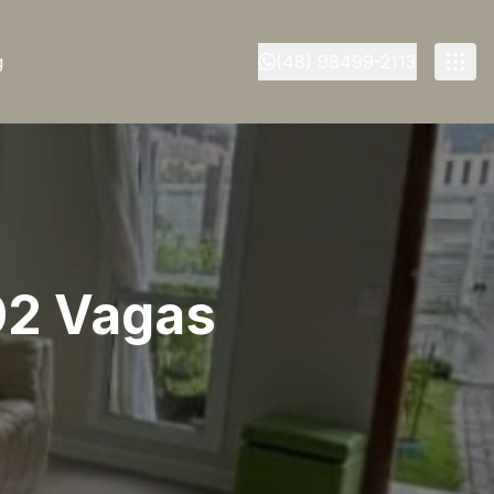
g
(48) 98499-2113
 02 Vagas