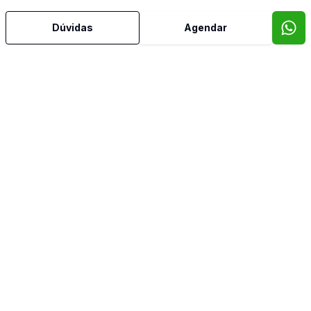
Mais informações
Dúvidas
Agendar
Área de Serviço
Churrasqueira
Estar Íntimo
Lavabo
Sacada
Sala de Jantar
Sala de TV
Video do imóvel