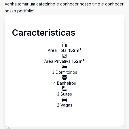
Venha tomar um cafezinho e conhecer nosso time e conhecer
nosso portfólio!
Características
Área Total
152
m²
Área Privativa
152
m²
3
Dormitório
s
4
Banheiro
s
3
Suíte
s
2
Vaga
s