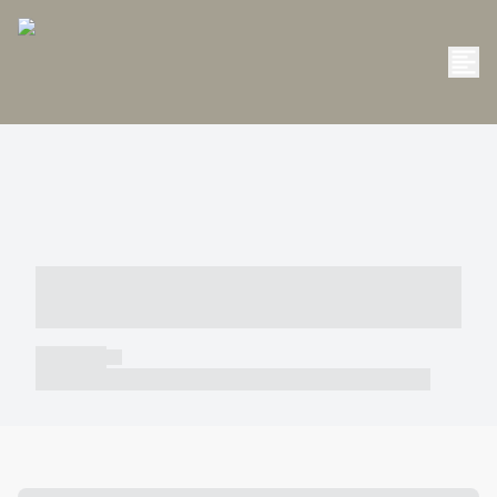
----- ----- -- ------ ---- ---- -- ----- -----
----- --- ------
----- -----
----- ----- -- ------ ---- ---- -- ----- ----- ----- --- ------