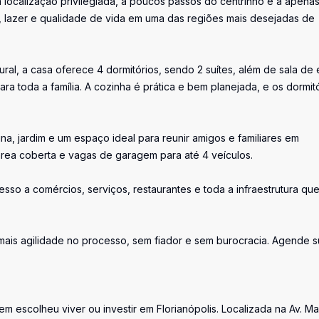
 localização privilegiada, a poucos passos do centrinho e a apena
o, lazer e qualidade de vida em uma das regiões mais desejadas de
ral, a casa oferece 4 dormitórios, sendo 2 suítes, além de sala de 
ra toda a família. A cozinha é prática e bem planejada, e os dormit
a, jardim e um espaço ideal para reunir amigos e familiares em
rea coberta e vagas de garagem para até 4 veículos.
esso a comércios, serviços, restaurantes e toda a infraestrutura qu
 mais agilidade no processo, sem fiador e sem burocracia. Agende 
uem escolheu viver ou investir em Florianópolis. Localizada na Av. M