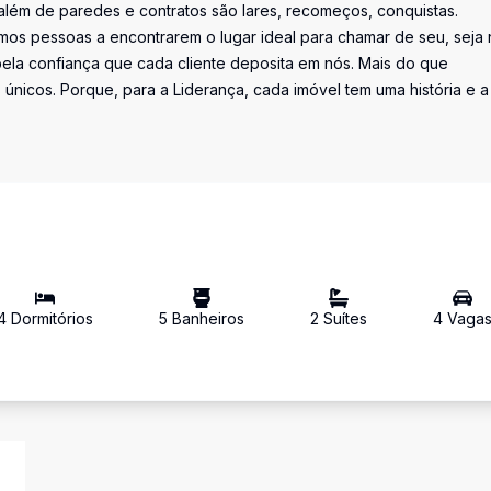
além de paredes e contratos são lares, recomeços, conquistas.
os pessoas a encontrarem o lugar ideal para chamar de seu, seja 
la confiança que cada cliente deposita em nós. Mais do que
únicos. Porque, para a Liderança, cada imóvel tem uma história e a
4
Dormitório
s
5
Banheiro
s
2
Suíte
s
4
Vaga