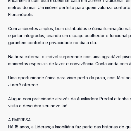
Encante-se com esta excelente casa em Jurerê Tradicional, em
metros do mar. Um imóvel perfeito para quem valoriza confort
Florianópolis.
Com ambientes amplos, bem distribuídos e ótima iluminação natu
e jantar integradas, criando um espaço acolhedor e funcional pa
garantem conforto e privacidade no dia a dia.
Na área externa, o imóvel surpreende com uma agradável piscin
momentos especiais de lazer e convivência. Conta ainda com á
Uma oportunidade única para viver perto da praia, com fácil ac
Jurerê oferece.
Alugue com praticidade através da Auxiliadora Predial e tenha
visita e descubra seu novo lar!
A EMPRESA
Há 15 anos, a Liderança Imobiliária faz parte das histórias de q