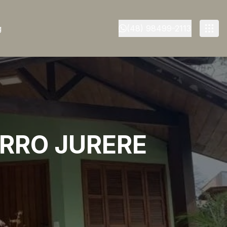
g
(48) 98499-2113
IRRO JURERE