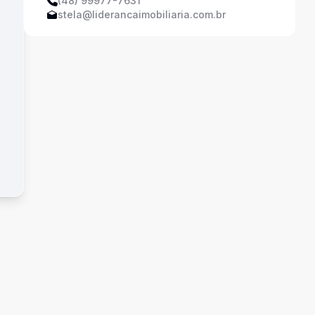
(48) 99977-7631
stela@liderancaimobiliaria.com.br