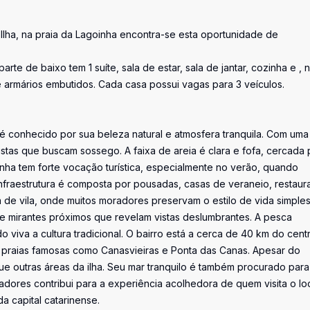
Ilha, na praia da Lagoinha encontra-se esta oportunidade de
rte de baixo tem 1 suíte, sala de estar, sala de jantar, cozinha e , 
e armários embutidos. Cada casa possui vagas para 3 veículos.
, é conhecido por sua beleza natural e atmosfera tranquila. Com uma
nhistas que buscam sossego. A faixa de areia é clara e fofa, cercada 
ha tem forte vocação turística, especialmente no verão, quando
 infraestrutura é composta por pousadas, casas de veraneio, restaur
a de vila, onde muitos moradores preservam o estilo de vida simple
as e mirantes próximos que revelam vistas deslumbrantes. A pesca
do viva a cultura tradicional. O bairro está a cerca de 40 km do cent
 praias famosas como Canasvieiras e Ponta das Canas. Apesar do
ue outras áreas da ilha. Seu mar tranquilo é também procurado para
dores contribui para a experiência acolhedora de quem visita o loc
a capital catarinense.