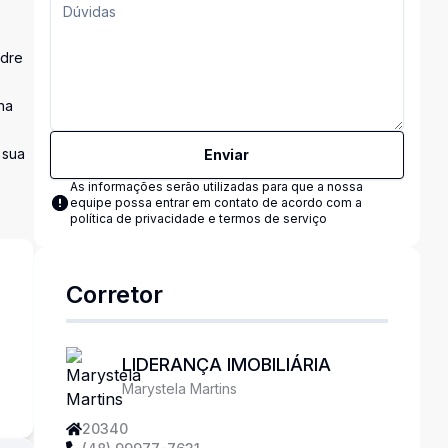
adre
na
 sua
Enviar
As informações serão utilizadas para que a nossa
equipe possa entrar em contato de acordo com a
política de privacidade e termos de serviço
Corretor
s
LIDERANÇA IMOBILIÁRIA
Marystela Martins
20340