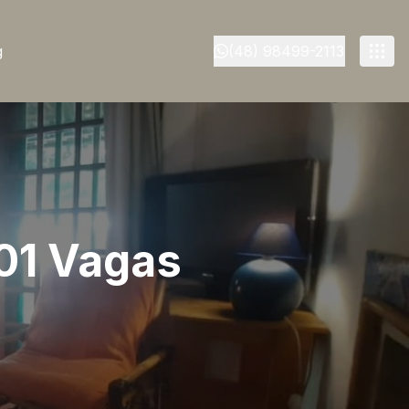
g
(48) 98499-2113
 01 Vagas