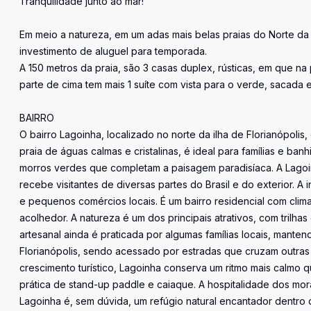
Tranquilidade junto ao mar!
Em meio a natureza, em um adas mais belas praias do Norte da 
investimento de aluguel para temporada.
A 150 metros da praia, são 3 casas duplex, rústicas, em que na pa
parte de cima tem mais 1 suíte com vista para o verde, sacada 
BAIRRO
O bairro Lagoinha, localizado no norte da ilha de Florianópolis
praia de águas calmas e cristalinas, é ideal para famílias e ba
morros verdes que completam a paisagem paradisíaca. A Lagoin
recebe visitantes de diversas partes do Brasil e do exterior. A
e pequenos comércios locais. É um bairro residencial com clim
acolhedor. A natureza é um dos principais atrativos, com trilh
artesanal ainda é praticada por algumas famílias locais, manten
Florianópolis, sendo acessado por estradas que cruzam outras
crescimento turístico, Lagoinha conserva um ritmo mais calmo q
prática de stand-up paddle e caiaque. A hospitalidade dos mora
Lagoinha é, sem dúvida, um refúgio natural encantador dentro d