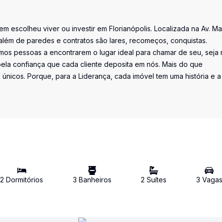
uem escolheu viver ou investir em Florianópolis. Localizada na Av. M
além de paredes e contratos são lares, recomeços, conquistas.
os pessoas a encontrarem o lugar ideal para chamar de seu, seja 
la confiança que cada cliente deposita em nós. Mais do que
únicos. Porque, para a Liderança, cada imóvel tem uma história e a
2
Dormitório
s
3
Banheiro
s
2
Suíte
s
3
Vaga