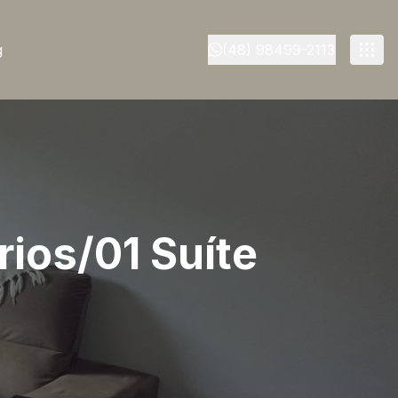
g
(48) 98499-2113
ios/01 Suíte