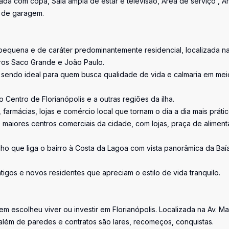
hada com copa, Sala ampla de estar e televisão, Área de serviço , Á
s de garagem.
 pequena e de caráter predominantemente residencial, localizada n
irros Saco Grande e João Paulo.
, sendo ideal para quem busca qualidade de vida e calmaria em mei
 Centro de Florianópolis e a outras regiões da ilha.
farmácias, lojas e comércio local que tornam o dia a dia mais prátic
os maiores centros comerciais da cidade, com lojas, praça de alimen
nho que liga o bairro à Costa da Lagoa com vista panorâmica da Baí
gos e novos residentes que apreciam o estilo de vida tranquilo.
uem escolheu viver ou investir em Florianópolis. Localizada na Av. M
além de paredes e contratos são lares, recomeços, conquistas.