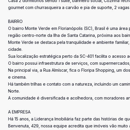
Casa 2 dormitórios sendo 1 suíte, banheiro social, Cozinha fec
gourmet com churrasqueira a carvão e pia de suporte, 2 vaga
BAIRRO
O bairro Monte Verde em Florianópolis (SC), Brasil é uma área
região centro-norte da Ilha de Santa Catarina, próxima aos ba
Monte Verde se destaca pela tranquilidade e ambiente familiar
cidade.
Sua localização estratégica perto da SC-401 facilita o acesso ao
O bairro possui infraestrutura de serviços, com supermercados, 
Na principal via, a Rua Almíscar, fica o Floripa Shopping, um d
e cinema.
Há também trilhas e contato com a natureza, incluindo um cami
Norte.
A comunidade é diversificada e acolhedora, com moradores anti
A EMPRESA
Há 15 anos, a Liderança Imobiliária faz parte das histórias de q
Benvenuta, 429, nossa equipe acredita que imóveis vão muito 