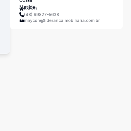
53679
(48) 99827-5638
maycon@liderancaimobiliaria.com.br