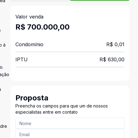
rea
Valor venda
R$ 700.000,00
a
Condomínio
R$ 0,01
o à
IPTU
R$ 630,00
o.
tação
a
Proposta
Preencha os campos para que um de nossos
especialistas entre em contato
adre