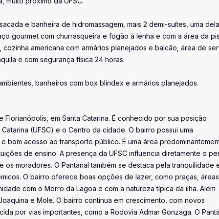
ca, muito próximo da UFSC.
m sacada e banheira de hidromassagem, mais 2 demi-suítes, uma del
aço gourmet com churrasqueira e fogão à lenha e com a área da pis
cozinha americana com armários planejados e balcão, área de ser
nquila e com segurança física 24 horas.
ambientes, banheiros com box blindex e armários planejados.
de Florianópolis, em Santa Catarina. É conhecido por sua posição
a Catarina (UFSC) e o Centro da cidade. O bairro possui uma
s e bom acesso ao transporte público. É uma área predominantemen
tuições de ensino. A presença da UFSC influencia diretamente o perf
re os moradores. O Pantanal também se destaca pela tranquilidade 
micos. O bairro oferece boas opções de lazer, como praças, áreas
ximidade com o Morro da Lagoa e com a natureza típica da ilha. Além
o Joaquina e Mole. O bairro continua em crescimento, com novos
cida por vias importantes, como a Rodovia Admar Gonzaga. O Panta