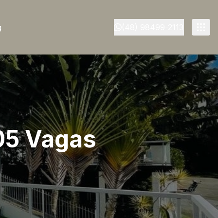
g
(48) 98499-2113
 05 Vagas