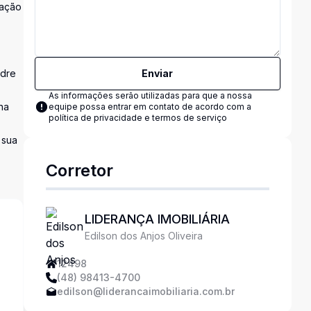
tação
adre
Enviar
As informações serão utilizadas para que a nossa
na
equipe possa entrar em contato de acordo com a
política de privacidade e termos de serviço
 sua
Corretor
LIDERANÇA IMOBILIÁRIA
Edilson dos Anjos Oliveira
12498
(48) 98413-4700
s
edilson@liderancaimobiliaria.com.br