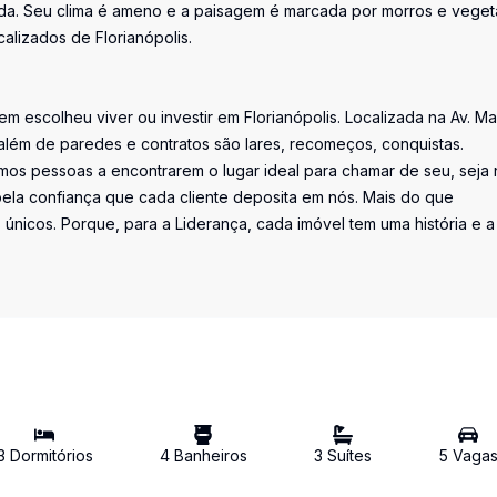
ida. Seu clima é ameno e a paisagem é marcada por morros e vege
alizados de Florianópolis.
uem escolheu viver ou investir em Florianópolis. Localizada na Av. M
além de paredes e contratos são lares, recomeços, conquistas.
os pessoas a encontrarem o lugar ideal para chamar de seu, seja 
la confiança que cada cliente deposita em nós. Mais do que
únicos. Porque, para a Liderança, cada imóvel tem uma história e a
3
Dormitório
s
4
Banheiro
s
3
Suíte
s
5
Vaga