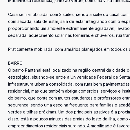
Maravilhosa residência, junto ao verde, com uma vista fantásti
Casa semi-mobiliada, com 3 suítes, sendo a suíte do casal co
com sacada, sala de estar, sala de estar integrando com o esp
proporcionando um ambiente extremamente agradável, lavabo, 
separada, aquecimento solar nas torneiras e chuveiros, rua tra
Praticamente mobiliada, com armários planejados em todos os 
BAIRRO
O bairro Pantanal está localizado na região central da cidade 
estratégica, situando-se entre a Universidade Federal de Sant
infraestrutura urbana consolidada, com ruas bem pavimentada
residencial, mas que também abriga comércios, serviços e insti
do bairro, que conta com muitos estudantes e professores ent
segurança, sendo uma escolha frequente para famílias e acadê
verdes e trilhas próximas. Um dos principais atrativos é a pro
disso, está a poucos minutos das praias do leste da ilha, com
empreendimentos residenciais surgindo. A mobilidade é favore