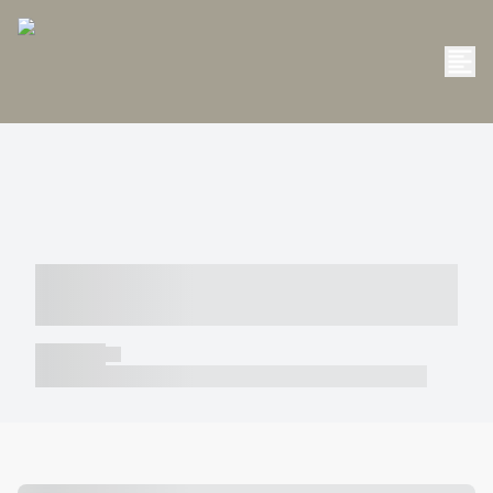
----- ----- -- ------ ---- ---- -- ----- -----
----- --- ------
----- -----
----- ----- -- ------ ---- ---- -- ----- ----- ----- --- ------