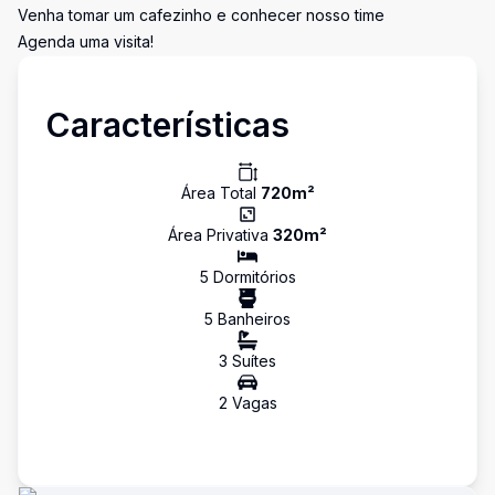
Venha tomar um cafezinho e conhecer nosso time
Agenda uma visita!
Características
Área Total
720
m²
Área Privativa
320
m²
5
Dormitório
s
5
Banheiro
s
3
Suíte
s
2
Vaga
s