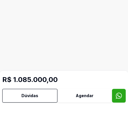
R$ 1.085.000,00
Dúvidas
Agendar
Mais informações
Copa