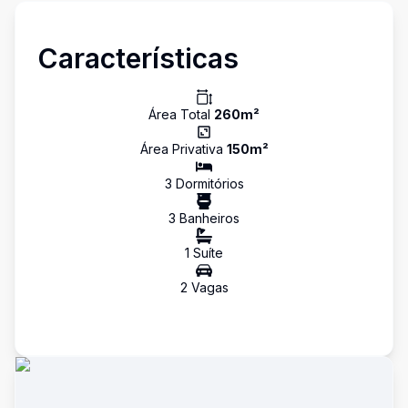
Características
Área Total
260
m²
Área Privativa
150
m²
3
Dormitório
s
3
Banheiro
s
1
Suíte
2
Vaga
s