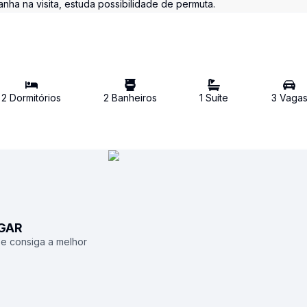
ha na visita, estuda possibilidade de permuta.
2
Dormitório
s
2
Banheiro
s
1
Suíte
3
Vaga
UGAR
 e consiga a melhor