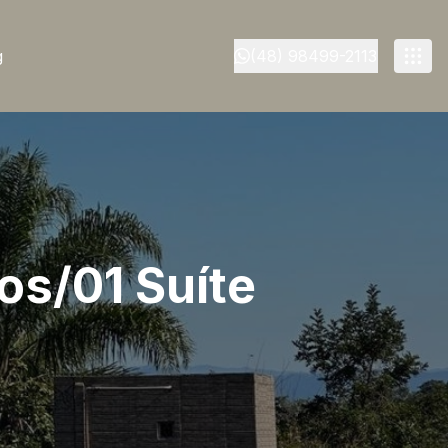
g
(48) 98499-2113
os/01 Suíte