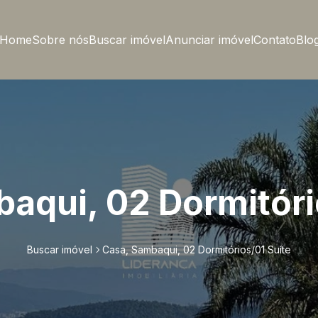
Home
Sobre nós
Buscar imóvel
Anunciar imóvel
Contato
Blo
aqui, 02 Dormitóri
Buscar imóvel
Casa, Sambaqui, 02 Dormitórios/01 Suíte