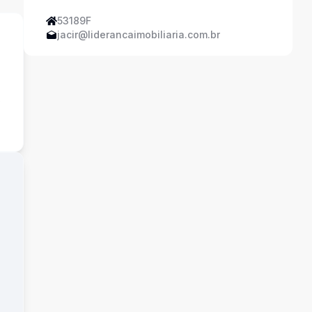
53189F
jacir@liderancaimobiliaria.com.br
s