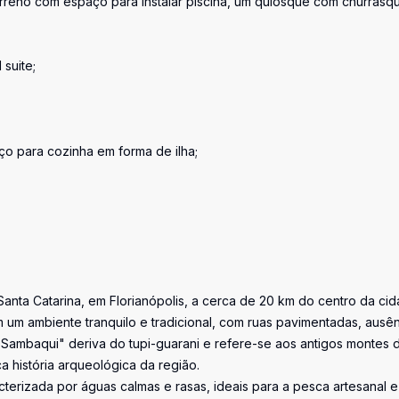
rreno com espaço para instalar piscina, um quiosque com churrasqu
suite;
o para cozinha em forma de ilha;
Santa Catarina, em Florianópolis, a cerca de 20 km do centro da cid
ém um ambiente tranquilo e tradicional, com ruas pavimentadas, ausê
"Sambaqui" deriva do tupi-guarani e refere-se aos antigos montes 
a história arqueológica da região.
terizada por águas calmas e rasas, ideais para a pesca artesanal e