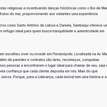
stas religiosas e incentivando danças folclóricas como o Boi de M
frutos do mar, proporcionando aos visitantes uma experiência
airros como Santo Antônio de Lisboa e Daniela, Sambaqui oferece u
um refúgio ideal para quem busca tranquilidade e autenticidade em
uem escolheu viver ou investir em Florianópolis. Localizada na Av. M
além de paredes e contratos são lares, recomeços, conquistas.
os pessoas a encontrarem o lugar ideal para chamar de seu, seja 
la confiança que cada cliente deposita em nós. Mais do que
únicos. Porque, para a Liderança, cada imóvel tem uma história e a