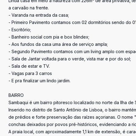
Linda casa em meio a natureza com 226m² de área privativa, te
a carvaão na frente.
- Varanda na entrada da casa;
- Primeiro Pavimento contamos com 02 dormitórios sendo do 01 
- Escritório;
- Banheiro social com pia e box blindex;
- Aos fundos da casa uma área de serviço ampla;
- Segundo Pavimento contamos com um living amplo com espaç
- Sala de Jantar voltada para o verde, vista mar e por do sol;
- Sala de estar e TV.
- Vagas para 3 carros
- E pra finalizar um lindo jardim.
BAIRRO
Sambaqui é um bairro pitoresco localizado no norte da Ilha de 
Inserido no distrito de Santo Antônio de Lisboa, o bairro mant
de prédios e forte preservação das raízes açorianas. O nome 
conchas deixados por povos pré-históricos, evidenciando a ric
A praia local, com aproximadamente 1,1 km de extensão, é carac