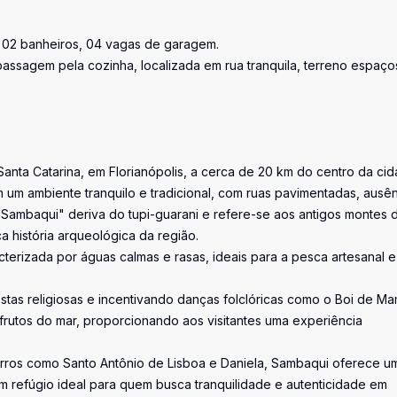
 02 banheiros, 04 vagas de garagem.
assagem pela cozinha, localizada em rua tranquila, terreno espaço
Santa Catarina, em Florianópolis, a cerca de 20 km do centro da cid
ém um ambiente tranquilo e tradicional, com ruas pavimentadas, ausê
"Sambaqui" deriva do tupi-guarani e refere-se aos antigos montes 
a história arqueológica da região.
terizada por águas calmas e rasas, ideais para a pesca artesanal e
stas religiosas e incentivando danças folclóricas como o Boi de M
frutos do mar, proporcionando aos visitantes uma experiência
airros como Santo Antônio de Lisboa e Daniela, Sambaqui oferece u
um refúgio ideal para quem busca tranquilidade e autenticidade em