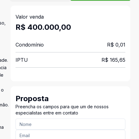
Valor venda
so,
R$ 400.000,00
Condomínio
R$ 0,01
IPTU
R$ 165,65
ade.
ncia
de
 o
Proposta
amão.
Preencha os campos para que um de nossos
especialistas entre em contato
ma