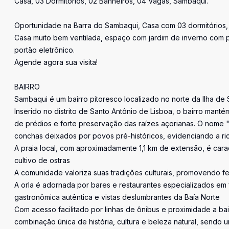
Casa, 03 Dormitórios, 02 Banheiros, 04 Vagas, Sambaqui.
Oportunidade na Barra do Sambaqui, Casa com 03 dormitórios,
Casa muito bem ventilada, espaço com jardim de inverno com p
portão eletrônico.
Agende agora sua visita!
BAIRRO
Sambaqui é um bairro pitoresco localizado no norte da Ilha de 
Inserido no distrito de Santo Antônio de Lisboa, o bairro mant
de prédios e forte preservação das raízes açorianas. O nome 
conchas deixados por povos pré-históricos, evidenciando a ric
A praia local, com aproximadamente 1,1 km de extensão, é carac
cultivo de ostras
A comunidade valoriza suas tradições culturais, promovendo fe
A orla é adornada por bares e restaurantes especializados em 
gastronômica autêntica e vistas deslumbrantes da Baía Norte
Com acesso facilitado por linhas de ônibus e proximidade a b
combinação única de história, cultura e beleza natural, sendo 