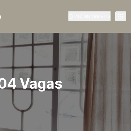
g
(48) 98499-2113
 04 Vagas