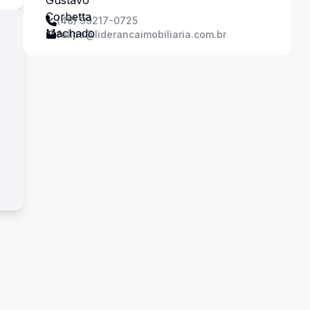
(48) 99217-0725
felipe@liderancaimobiliaria.com.br