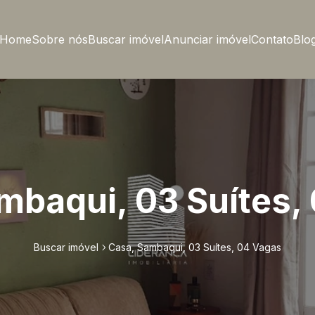
Home
Sobre nós
Buscar imóvel
Anunciar imóvel
Contato
Blo
mbaqui, 03 Suítes,
Buscar imóvel
Casa, Sambaqui, 03 Suítes, 04 Vagas