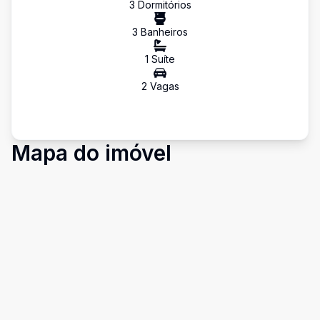
3
Dormitório
s
3
Banheiro
s
1
Suíte
2
Vaga
s
Mapa do imóvel