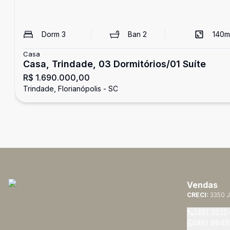
Dorm
3
Ban
2
140
m
Casa
Casa, Trindade, 03 Dormitórios/01 Suíte
R$ 1.690.000,00
Trindade, Florianópolis - SC
Vendas
CRECI:
3350 J
(48) 3232
(48) 9849