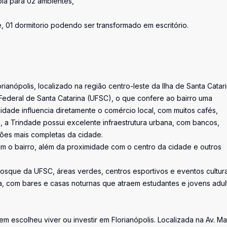
pla para 02 ambientes,
, 01 dormitorio podendo ser transformado em escritório.
anópolis, localizado na região centro-leste da Ilha de Santa Catari
Federal de Santa Catarina (UFSC), o que confere ao bairro uma
dade influencia diretamente o comércio local, com muitos cafés,
so, a Trindade possui excelente infraestrutura urbana, com bancos,
iões mais completas da cidade.
zam o bairro, além da proximidade com o centro da cidade e outros
Bosque da UFSC, áreas verdes, centros esportivos e eventos cultura
a, com bares e casas noturnas que atraem estudantes e jovens adul
uem escolheu viver ou investir em Florianópolis. Localizada na Av. M