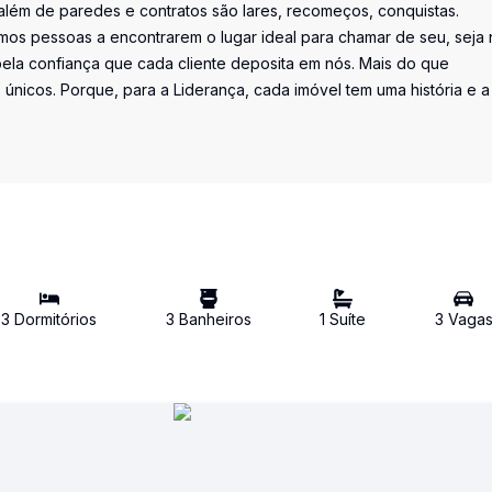
além de paredes e contratos são lares, recomeços, conquistas.
os pessoas a encontrarem o lugar ideal para chamar de seu, seja 
la confiança que cada cliente deposita em nós. Mais do que
únicos. Porque, para a Liderança, cada imóvel tem uma história e a
3
Dormitório
s
3
Banheiro
s
1
Suíte
3
Vaga