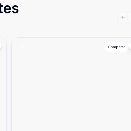
tes
Prev
Cód:
C1021
Comparar