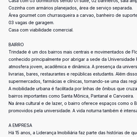
Casa com 03 dormitorios sendo 01 suíte, 02 banheiros, sala am
Cozinha com armários planejados, área de serviço separada.
Área gourmet com churrasqueira a carvao, banheiro de suporte
03 vagas de garagem.
Casa com viabilidade comercial.
BAIRRO
Trindade é um dos bairros mais centrais e movimentados de Flori
conhecido principalmente por abrigar a sede da Universidade 
atmosfera jovem, acadêmica e dinâmica. A presença da universi
livrarias, bares, restaurantes e repúblicas estudantis. Além dis
supermercados, farmácias e clínicas, tornando-se uma das reg
A mobilidade urbana é facilitada por linhas de ônibus que cru
bairros importantes como Santa Mônica, Pantanal e Carvoeira.
Na área cultural e de lazer, o bairro oferece espaços como o 
promovidos pela universidade. A vida noturna também é intens
A EMPRESA
Há 15 anos, a Liderança Imobiliária faz parte das histórias de q