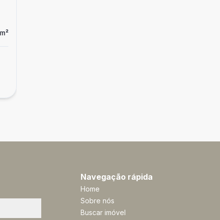
m²
Dorm
3
Ban
1
Casa
Casa, Trindade, 03 Dormitórios, 02 Vagas
R$ 970.000,00
Trindade, Florianópolis - SC
Navegação rápida
Home
Sobre nós
Buscar imóvel