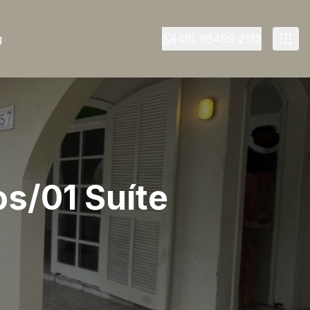
g
(48) 98499-2113
os/01 Suíte