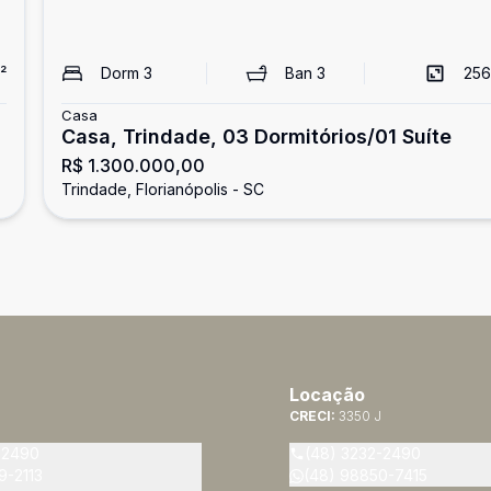
²
Dorm
3
Ban
3
256
Casa
Casa, Trindade, 03 Dormitórios/01 Suíte
R$ 1.300.000,00
Trindade, Florianópolis - SC
Locação
CRECI:
3350 J
-2490
(48) 3232-2490
9-2113
(48) 98850-7415