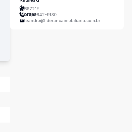
68721F
(48) 9842-9180
leandro@liderancaimobiliaria.com.br