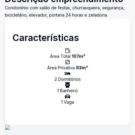
Condomínio com salão de festas, churrasqueira, segurança,
bicicletário, elevador, portaria 24 horas e zeladoria.
Características
Área Total
107
m²
Área Privativa
93
m²
2
Dormitório
s
1
Banheiro
1
Vaga