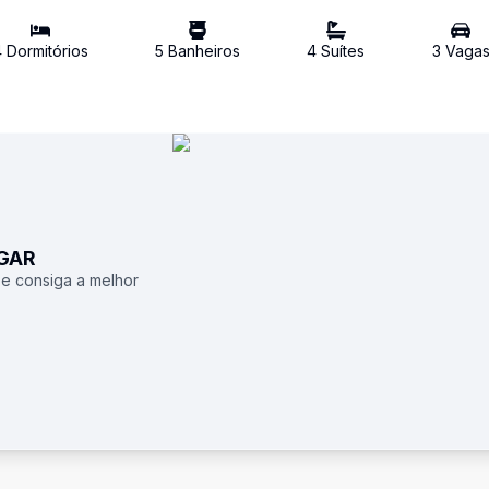
4
Dormitório
s
5
Banheiro
s
4
Suíte
s
3
Vaga
UGAR
 e consiga a melhor