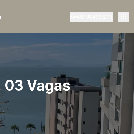
g
(48) 98499-2113
, 03 Vagas