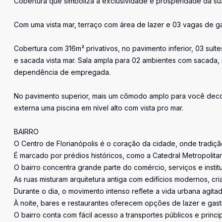
Cobertura que simboliza a exclusividade e prosperidade da sua
Com uma vista mar, terraço com área de lazer e 03 vagas de ga
Cobertura com 316m² privativos, no pavimento inferior, 03 suí
e sacada vista mar. Sala ampla para 02 ambientes com sacada,
dependência de empregada.
No pavimento superior, mais um cômodo amplo para você decora
externa uma piscina em nível alto com vista pro mar.
BAIRRO
O Centro de Florianópolis é o coração da cidade, onde tradiç
É marcado por prédios históricos, como a Catedral Metropolitan
O bairro concentra grande parte do comércio, serviços e institu
As ruas misturam arquitetura antiga com edifícios modernos, cr
Durante o dia, o movimento intenso reflete a vida urbana agitad
À noite, bares e restaurantes oferecem opções de lazer e gast
O bairro conta com fácil acesso a transportes públicos e princi