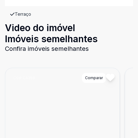
Terraço
Video do imóvel
Imóveis semelhantes
Confira imóveis semelhantes
Cód:
CA359
Comparar
Có