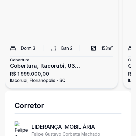
Dorm
3
Ban
2
153
m²
Cobertura
Cob
Cobertura, Itacorubi, 03
Co
R$ 1.999.000,00
R$ 
Dormitórios/01 Suíte
Do
Itacorubi, Florianópolis - SC
Itac
Corretor
LIDERANÇA IMOBILIÁRIA
Felipe Gustavo Corbetta Machado