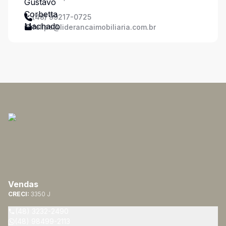
(48) 99217-0725
felipe@liderancaimobiliaria.com.br
Vendas
CRECI:
3350 J
(48) 3232-2490
(48) 98499-2113