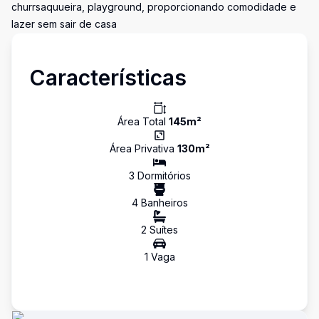
churrsaquueira, playground, proporcionando comodidade e
lazer sem sair de casa
Características
Área Total
145
m²
Área Privativa
130
m²
3
Dormitório
s
4
Banheiro
s
2
Suíte
s
1
Vaga