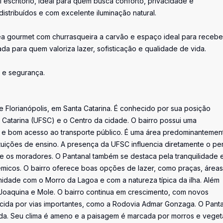
 escritório, ideal para quem busca conforto, privacidade e
istribuídos e com excelente iluminação natural.
área gourmet com churrasqueira a carvão e espaço ideal para recebe
da para quem valoriza lazer, sofisticação e qualidade de vida.
 e segurança.
de Florianópolis, em Santa Catarina. É conhecido por sua posição
a Catarina (UFSC) e o Centro da cidade. O bairro possui uma
s e bom acesso ao transporte público. É uma área predominantemen
tuições de ensino. A presença da UFSC influencia diretamente o perf
re os moradores. O Pantanal também se destaca pela tranquilidade 
micos. O bairro oferece boas opções de lazer, como praças, áreas
ximidade com o Morro da Lagoa e com a natureza típica da ilha. Além
o Joaquina e Mole. O bairro continua em crescimento, com novos
cida por vias importantes, como a Rodovia Admar Gonzaga. O Panta
ida. Seu clima é ameno e a paisagem é marcada por morros e vege