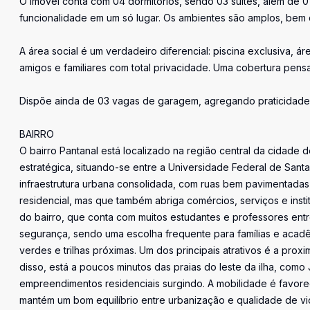
O imóvel conta com 04 dormitórios, sendo 03 suítes, além de 01
funcionalidade em um só lugar. Os ambientes são amplos, bem d
A área social é um verdadeiro diferencial: piscina exclusiva, 
amigos e familiares com total privacidade. Uma cobertura pensa
Dispõe ainda de 03 vagas de garagem, agregando praticidade
BAIRRO
O bairro Pantanal está localizado na região central da cidade 
estratégica, situando-se entre a Universidade Federal de Sant
infraestrutura urbana consolidada, com ruas bem pavimentada
residencial, mas que também abriga comércios, serviços e insti
do bairro, que conta com muitos estudantes e professores ent
segurança, sendo uma escolha frequente para famílias e acadê
verdes e trilhas próximas. Um dos principais atrativos é a pro
disso, está a poucos minutos das praias do leste da ilha, com
empreendimentos residenciais surgindo. A mobilidade é favore
mantém um bom equilíbrio entre urbanização e qualidade de v