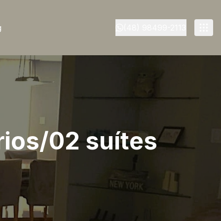
g
(48) 98499-2113
rios/02 suítes