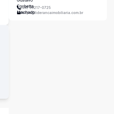
s
(48) 99217-0725
felipe@liderancaimobiliaria.com.br