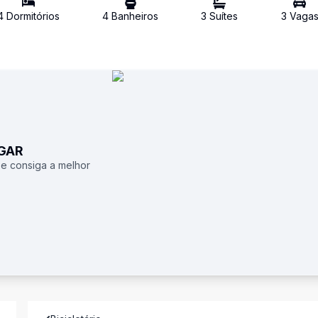
4
Dormitório
s
4
Banheiro
s
3
Suíte
s
3
Vaga
UGAR
 e consiga a melhor