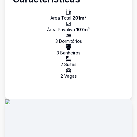
Área Total
201
m²
Área Privativa
107
m²
3
Dormitório
s
3
Banheiro
s
2
Suíte
s
2
Vaga
s