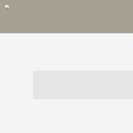
----- ----- -- -
- ------