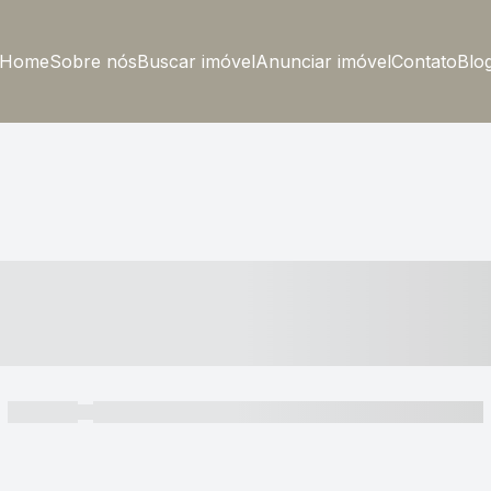
Home
Sobre nós
Buscar imóvel
Anunciar imóvel
Contato
Blo
----- ---- ---- -- ----
----- -----
----- ----- -- ------ ---- ---- -- ----- ----- ----- --- ------