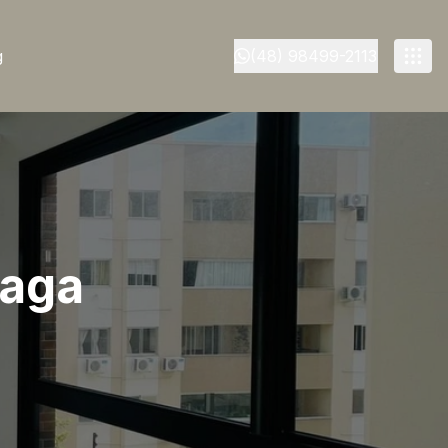
g
(48) 98499-2113
Vaga