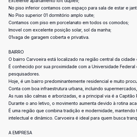
Excelente apartamento loft duplex;
No piso inferior contamos com espaço para sala de estar e jant
No Piso superior 01 dormitório amplo suite;
Contamos com piso em porcelanato em todos os comodos;
Imovel com excelente posição solar, sol da manha;
01vaga de garagem coberta e privativa.
BAIRRO
O bairro Carvoeira está localizado na região central da cidade 
É conhecido por sua proximidade com a Universidade Federal d
pesquisadores.
Hoje, é um bairro predominantemente residencial e muito proc
Conta com boa infraestrutura urbana, incluindo supermercados, 
As ruas são calmas e arborizadas, e a principal via é a Capitã
Durante o ano letivo, o movimento aumenta devido à rotina ac
É uma região que combina tradição e modernidade, mantendo tr
intelectual e dinâmico. Carvoeira é ideal para quem busca tranqu
A EMPRESA