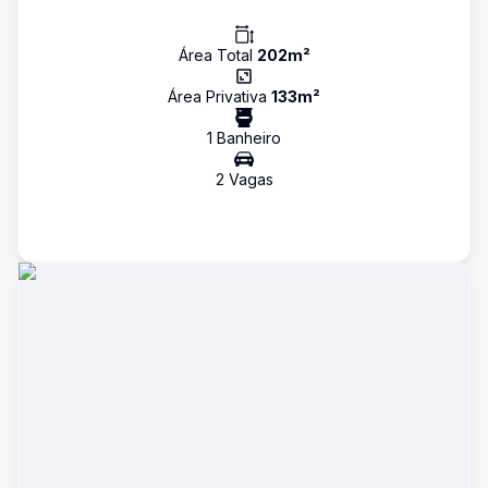
Área Total
202
m²
Área Privativa
133
m²
1
Banheiro
2
Vaga
s