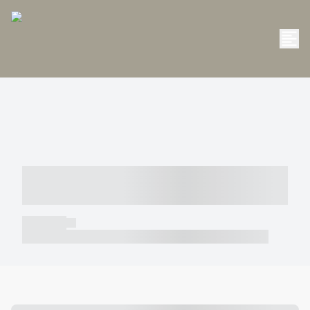
----- ----- -- ------ ---- ---- -- ----- -----
----- --- ------
----- -----
----- ----- -- ------ ---- ---- -- ----- ----- ----- --- ------