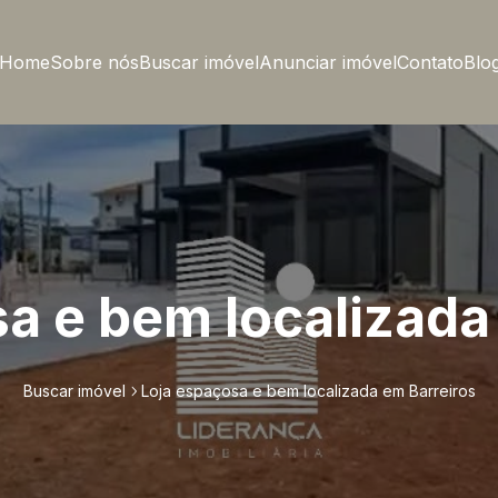
Home
Sobre nós
Buscar imóvel
Anunciar imóvel
Contato
Blo
a e bem localizada
Buscar imóvel
Loja espaçosa e bem localizada em Barreiros