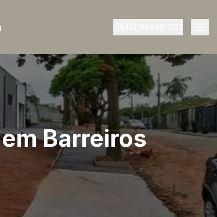
g
(48) 98499-2113
 em Barreiros