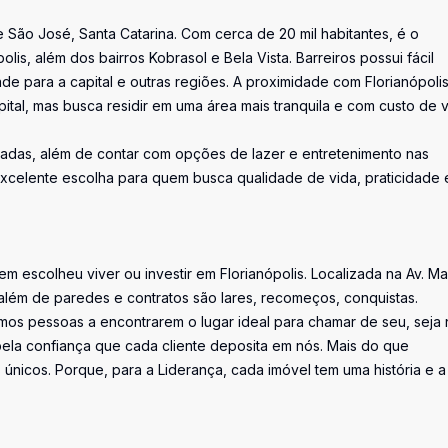
e São José, Santa Catarina. Com cerca de 20 mil habitantes, é o
is, além dos bairros Kobrasol e Bela Vista. Barreiros possui fácil
ade para a capital e outras regiões. A proximidade com Florianópoli
ital, mas busca residir em uma área mais tranquila e com custo de 
tadas, além de contar com opções de lazer e entretenimento nas
xcelente escolha para quem busca qualidade de vida, praticidade 
uem escolheu viver ou investir em Florianópolis. Localizada na Av. M
além de paredes e contratos são lares, recomeços, conquistas.
os pessoas a encontrarem o lugar ideal para chamar de seu, seja 
la confiança que cada cliente deposita em nós. Mais do que
únicos. Porque, para a Liderança, cada imóvel tem uma história e a