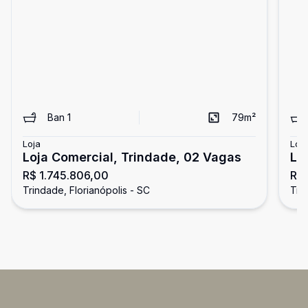
Ban
1
79
m²
Loja
Loja
Loja Comercial, Trindade, 02 Vagas
Lo
R$ 1.745.806,00
R$ 
Trindade, Florianópolis - SC
Tri