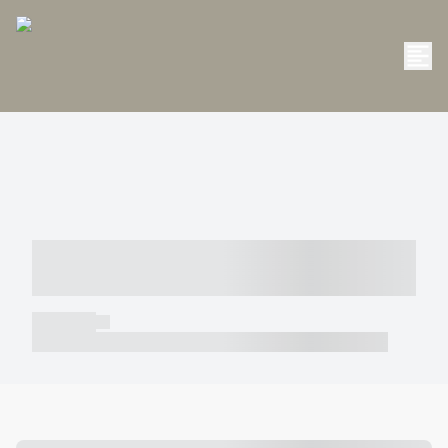
----- ----- -- ------ ---- ---- -- ----- -----
----- --- ------
----- -----
----- ----- -- ------ ---- ---- -- ----- ----- ----- --- ------