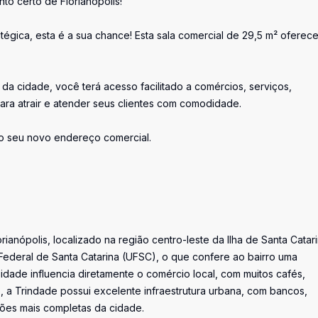
o certo de Florianópolis!
atégica, esta é a sua chance! Esta sala comercial de 29,5 m² oferec
da cidade, você terá acesso facilitado a comércios, serviços,
para atrair e atender seus clientes com comodidade.
o seu novo endereço comercial.
anópolis, localizado na região centro-leste da Ilha de Santa Catari
Federal de Santa Catarina (UFSC), o que confere ao bairro uma
dade influencia diretamente o comércio local, com muitos cafés,
so, a Trindade possui excelente infraestrutura urbana, com bancos,
iões mais completas da cidade.