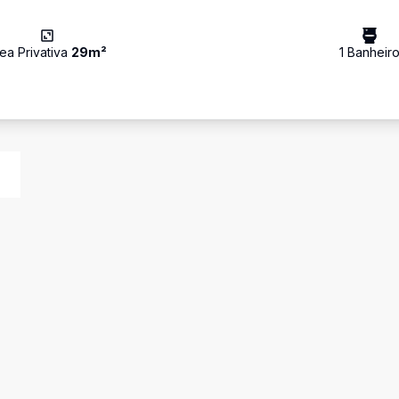
ea Privativa
29
m²
1
Banheir