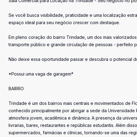
Sala Comercial para Locação na Trindade - Seu negócio no pont
Se você busca visibilidade, praticidade e uma localização estr
espaço ideal para seu negócio crescer com destaque.
Em pleno coração do bairro Trindade, um dos mais valorizados 
transporte público e grande circulação de pessoas - perfeito 
Não deixe essa oportunidade passar e descubra o potencial d
*Possui uma vaga de garagem*
BAIRRO
Trindade é um dos bairros mais centrais e movimentados de Flori
conhecido principalmente por abrigar a sede da Universidade 
atmosfera jovem, acadêmica e dinâmica. A presença da universi
livrarias, bares, restaurantes e repúblicas estudantis. Além dis
supermercados, farmácias e clínicas, tornando-se uma das reg