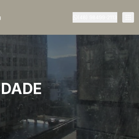
g
(48) 98499-2113
NDADE