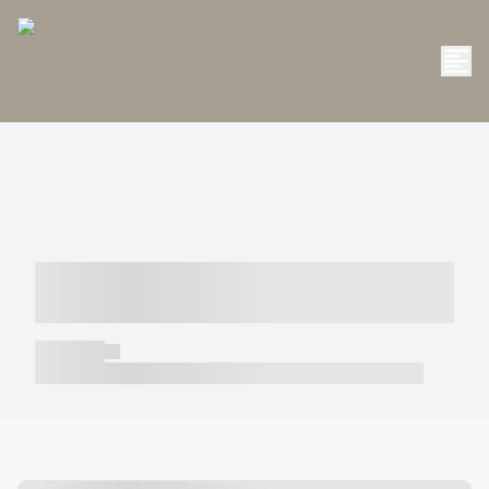
----- ----- -- ------ ---- ---- -- ----- -----
----- --- ------
----- -----
----- ----- -- ------ ---- ---- -- ----- ----- ----- --- ------