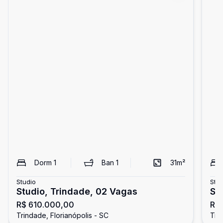
Dorm
1
Ban
1
31
m²
Studio
Stud
Studio, Trindade, 02 Vagas
St
R$ 610.000,00
R$
Trindade, Florianópolis - SC
Tri