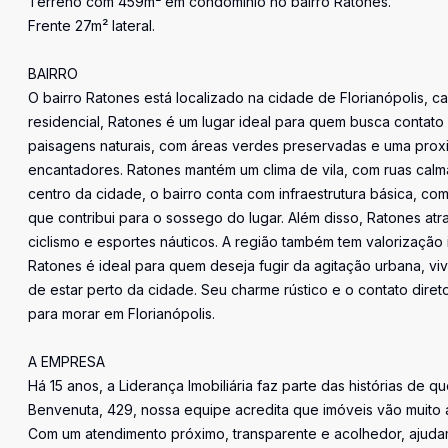
Terreno com 459m² em condomínio no bairro Ratones.
Frente 27m² lateral.
BAIRRO
O bairro Ratones está localizado na cidade de Florianópolis, ca
residencial, Ratones é um lugar ideal para quem busca contato
paisagens naturais, com áreas verdes preservadas e uma pro
encantadores. Ratones mantém um clima de vila, com ruas cal
centro da cidade, o bairro conta com infraestrutura básica, como
que contribui para o sossego do lugar. Além disso, Ratones at
ciclismo e esportes náuticos. A região também tem valorização i
Ratones é ideal para quem deseja fugir da agitação urbana, v
de estar perto da cidade. Seu charme rústico e o contato dire
para morar em Florianópolis.
A EMPRESA
Há 15 anos, a Liderança Imobiliária faz parte das histórias de q
Benvenuta, 429, nossa equipe acredita que imóveis vão muito 
Com um atendimento próximo, transparente e acolhedor, ajudam