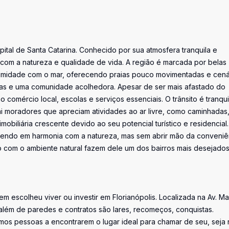
pital de Santa Catarina. Conhecido por sua atmosfera tranquila e
 com a natureza e qualidade de vida. A região é marcada por belas
ximidade com o mar, oferecendo praias pouco movimentadas e cená
mas e uma comunidade acolhedora. Apesar de ser mais afastado do
 comércio local, escolas e serviços essenciais. O trânsito é tranqui
rai moradores que apreciam atividades ao ar livre, como caminhadas
mobiliária crescente devido ao seu potencial turístico e residencial.
ivendo em harmonia com a natureza, mas sem abrir mão da conveniê
to com o ambiente natural fazem dele um dos bairros mais desejado
uem escolheu viver ou investir em Florianópolis. Localizada na Av. M
além de paredes e contratos são lares, recomeços, conquistas.
os pessoas a encontrarem o lugar ideal para chamar de seu, seja 