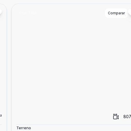
Cód:
T161
Comparar
²
807
Terreno