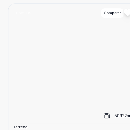
Cód:
T19
Comparar
50922
m
Terreno