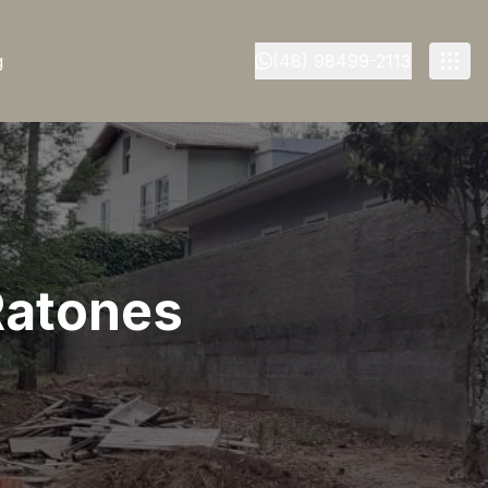
g
(48) 98499-2113
Ratones