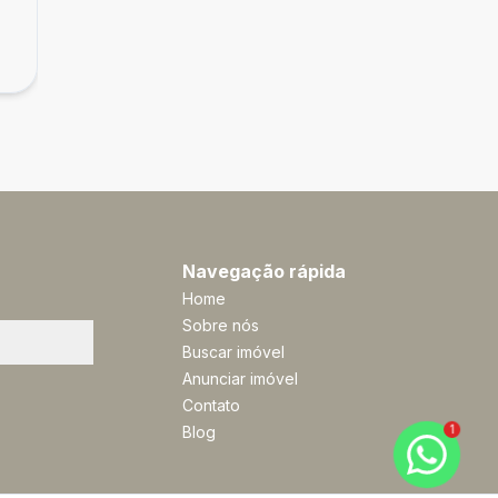
Terreno em condomínio fechado, Ratones
R$ 950.000,00
Ratones, Florianópolis - SC
Navegação rápida
Home
Sobre nós
Buscar imóvel
Anunciar imóvel
Contato
1
Blog