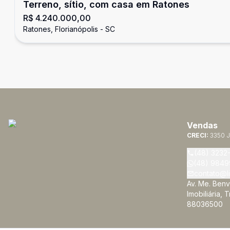
Terreno, sítio, com casa em Ratones
R$ 4.240.000,00
Ratones, Florianópolis - SC
Vendas
CRECI:
3350 J
(48) 3232
(48) 9849
contato@li
Av. Me. Benv
Imobiliária, 
88036500