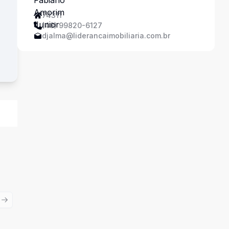
74311
(48) 99820-6127
djalma@liderancaimobiliaria.com.br
ious slide
Next slide