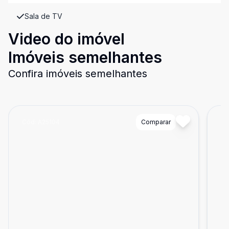
Sala de TV
Video do imóvel
Imóveis semelhantes
Confira imóveis semelhantes
Cód:
A25104
Comparar
Có