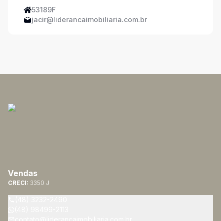
53189F
jacir@liderancaimobiliaria.com.br
Vendas
CRECI:
3350 J
(48) 3232-2490
(48) 98499-2113
contato@liderancaimobiliaria.com.br