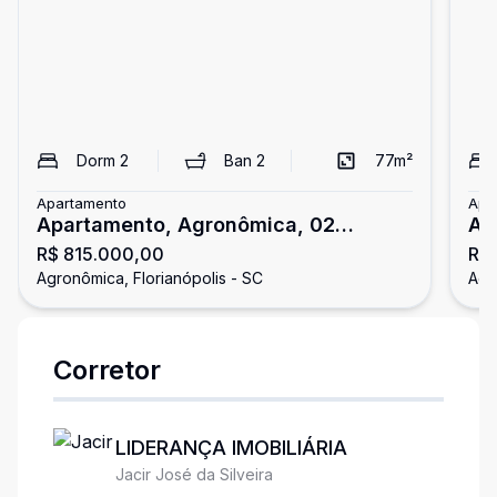
Dorm
2
Ban
2
77
m²
Apartamento
Apa
Apartamento, Agronômica, 02
Ap
R$ 815.000,00
R$ 
Dormitórios/01 Suíte
Do
Agronômica, Florianópolis - SC
Agr
Corretor
LIDERANÇA IMOBILIÁRIA
Jacir José da Silveira