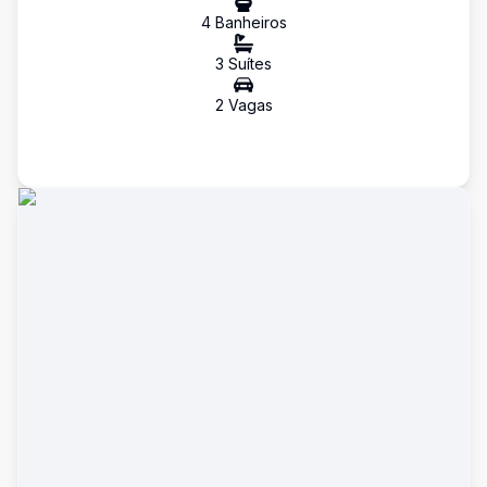
4
Banheiro
s
3
Suíte
s
2
Vaga
s