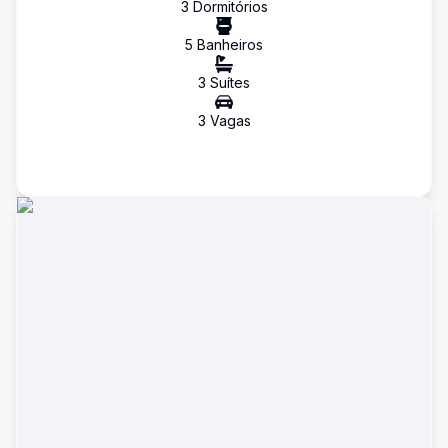
3
Dormitório
s
5
Banheiro
s
3
Suíte
s
3
Vaga
s