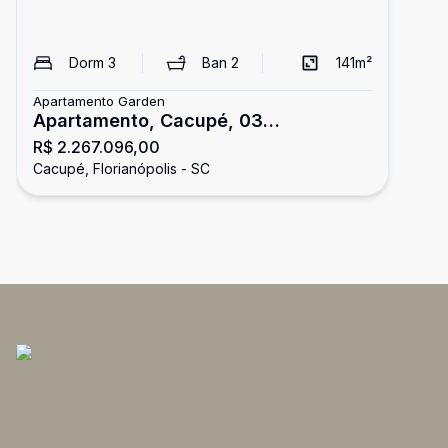
Dorm
3
Ban
2
141
m²
Apartamento Garden
Apartamento, Cacupé, 03
R$ 2.267.096,00
Dormitórios/01 Suíte
Cacupé, Florianópolis - SC