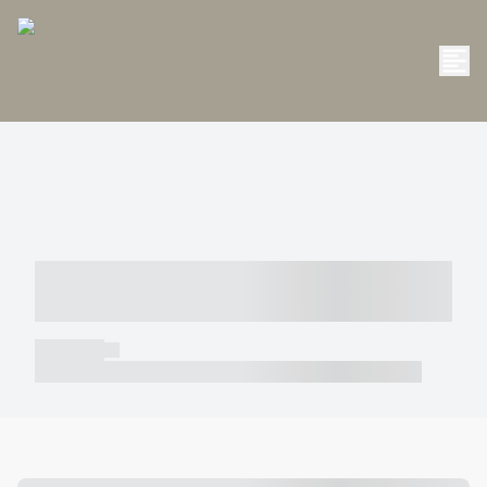
----- ----- -- ------ ---- ---- -- ----- -----
----- --- ------
----- -----
----- ----- -- ------ ---- ---- -- ----- ----- ----- --- ------