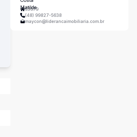
53679
(48) 99827-5638
maycon@liderancaimobiliaria.com.br