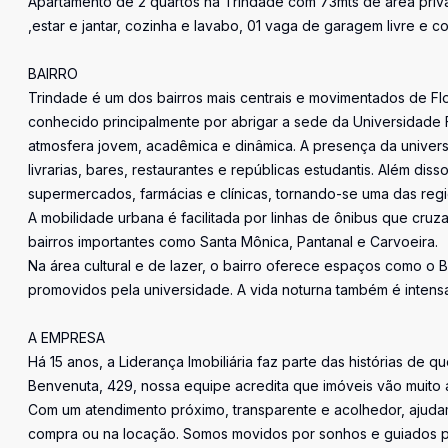
Apartamento de 2 quartos na Trindade com 73mts de área privat
,estar e jantar, cozinha e lavabo, 01 vaga de garagem livre e co
BAIRRO
Trindade é um dos bairros mais centrais e movimentados de Flori
conhecido principalmente por abrigar a sede da Universidade 
atmosfera jovem, acadêmica e dinâmica. A presença da universi
livrarias, bares, restaurantes e repúblicas estudantis. Além dis
supermercados, farmácias e clínicas, tornando-se uma das reg
A mobilidade urbana é facilitada por linhas de ônibus que cru
bairros importantes como Santa Mônica, Pantanal e Carvoeira.
Na área cultural e de lazer, o bairro oferece espaços como o 
promovidos pela universidade. A vida noturna também é intens
A EMPRESA
Há 15 anos, a Liderança Imobiliária faz parte das histórias de q
Benvenuta, 429, nossa equipe acredita que imóveis vão muito 
Com um atendimento próximo, transparente e acolhedor, ajudam
compra ou na locação. Somos movidos por sonhos e guiados pe