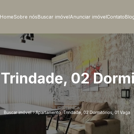
Home
Sobre nós
Buscar imóvel
Anunciar imóvel
Contato
Blo
Trindade, 02 Dormit
Buscar imóvel
Apartamento, Trindade, 02 Dormitórios, 01 Vaga