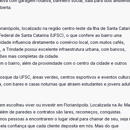
iva com garagem rotativa, banheiro social, Sala para dois ambient
berta.
anópolis, localizado na região centro-leste da Ilha de Santa Catari
Federal de Santa Catarina (UFSC), o que confere ao bairro uma
dade influencia diretamente o comércio local, com muitos cafés,
so, a Trindade possui excelente infraestrutura urbana, com bancos,
iões mais completas da cidade.
zam o bairro, além da proximidade com o centro da cidade e outros
Bosque da UFSC, áreas verdes, centros esportivos e eventos cultura
a, com bares e casas noturnas que atraem estudantes e jovens adul
uem escolheu viver ou investir em Florianópolis. Localizada na Av. M
além de paredes e contratos são lares, recomeços, conquistas.
os pessoas a encontrarem o lugar ideal para chamar de seu, seja 
la confiança que cada cliente deposita em nós. Mais do que