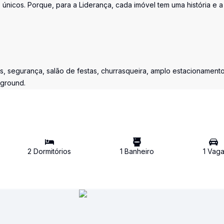
únicos. Porque, para a Liderança, cada imóvel tem uma história e a
as, segurança, salão de festas, churrasqueira, amplo estacionament
ayground.
2
Dormitório
s
1
Banheiro
1
Vag