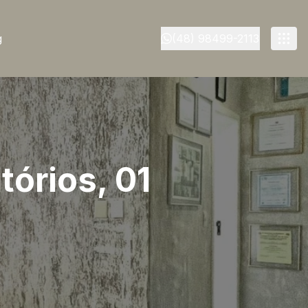
g
(48) 98499-2113
órios, 01