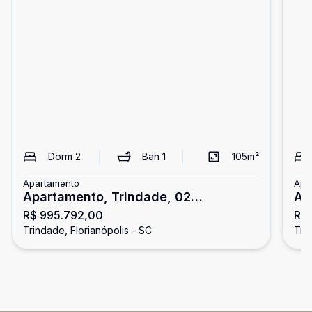
Dorm
2
Ban
1
105
m²
Apartamento
Apa
Apartamento, Trindade, 02
Ap
R$ 995.792,00
R$
dormitórios/01 suíte.
Do
Trindade, Florianópolis - SC
Tri