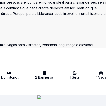
os pessoas a encontrarem o lugar ideal para chamar de seu, seja 
la confiança que cada cliente deposita em nós. Mais do que
únicos. Porque, para a Liderança, cada imóvel tem uma história e a
ia, vagas para visitantes, zeladoria, segurança e elevador.
2
Dormitório
s
2
Banheiro
s
1
Suíte
1
Vag