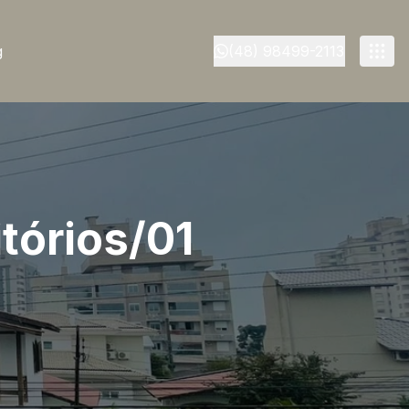
g
(48) 98499-2113
tórios/01