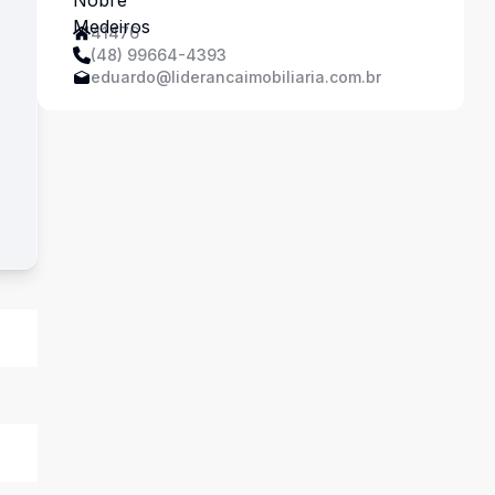
41476
(48) 99664-4393
eduardo@liderancaimobiliaria.com.br