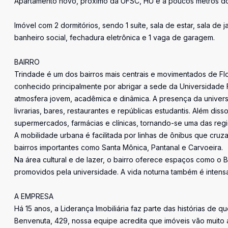
Apartamento novo, próximo da UFSC, HU e a poucos metros do
Imóvel com 2 dormitórios, sendo 1 suíte, sala de estar, sala de
banheiro social, fechadura eletrônica e 1 vaga de garagem.
BAIRRO
Trindade é um dos bairros mais centrais e movimentados de Flori
conhecido principalmente por abrigar a sede da Universidade 
atmosfera jovem, acadêmica e dinâmica. A presença da universi
livrarias, bares, restaurantes e repúblicas estudantis. Além dis
supermercados, farmácias e clínicas, tornando-se uma das reg
A mobilidade urbana é facilitada por linhas de ônibus que cru
bairros importantes como Santa Mônica, Pantanal e Carvoeira.
Na área cultural e de lazer, o bairro oferece espaços como o 
promovidos pela universidade. A vida noturna também é intens
A EMPRESA
Há 15 anos, a Liderança Imobiliária faz parte das histórias de q
Benvenuta, 429, nossa equipe acredita que imóveis vão muito 