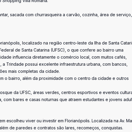
 Shopping Villa Romana.
 jantar, sacada com churrasqueira a carvão, cozinha, área de serviço,
anópolis, localizado na região centro-leste da Ilha de Santa Catari
Federal de Santa Catarina (UFSC), o que confere ao bairro uma
dade influencia diretamente o comércio local, com muitos cafés,
so, a Trindade possui excelente infraestrutura urbana, com bancos,
iões mais completas da cidade.
zam o bairro, além da proximidade com o centro da cidade e outros
Bosque da UFSC, áreas verdes, centros esportivos e eventos cultura
a, com bares e casas noturnas que atraem estudantes e jovens adul
uem escolheu viver ou investir em Florianópolis. Localizada na Av. M
além de paredes e contratos são lares, recomeços, conquistas.