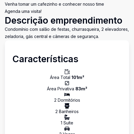
Venha tomar um cafezinho e conhecer nosso time
Agenda uma visita!
Descrição empreendimento
Condomínio com salão de festas, churrasqueira, 2 elevadores,
zeladoria, gás central e câmeras de segurança.
Características
Área Total
101
m²
Área Privativa
83
m²
2
Dormitório
s
2
Banheiro
s
1
Suíte