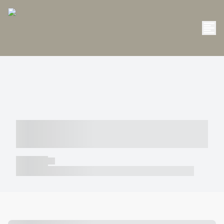
----- ----- -- ------ ---- ---- -- ----- -----
----- --- ------
----- -----
----- ----- -- ------ ---- ---- -- ----- ----- ----- --- ------