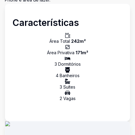
Características
Área Total
242
m²
Área Privativa
171
m²
3
Dormitório
s
4
Banheiro
s
3
Suíte
s
2
Vaga
s