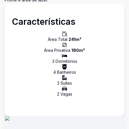
Características
Área Total
241
m²
Área Privativa
180
m²
3
Dormitório
s
4
Banheiro
s
3
Suíte
s
2
Vaga
s