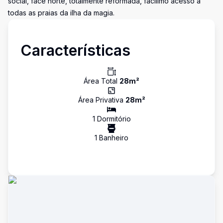
social, face norte, totalmente reformada, facílimo acesso a
todas as praias da ilha da magia.
Características
Área Total
28
m²
Área Privativa
28
m²
1
Dormitório
1
Banheiro