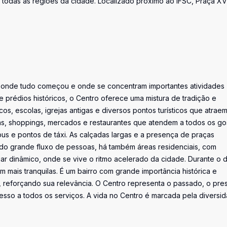
 a todas as regiões da cidade. Localizado próximo ao IFSC, Praça X
al onde tudo começou e onde se concentram importantes atividades
 e prédios históricos, o Centro oferece uma mistura de tradição e
os, escolas, igrejas antigas e diversos pontos turísticos que atrae
das, shoppings, mercados e restaurantes que atendem a todos os go
bus e pontos de táxi. As calçadas largas e a presença de praças
o grande fluxo de pessoas, há também áreas residenciais, com
r dinâmico, onde se vive o ritmo acelerado da cidade. Durante o d
m mais tranquilas. É um bairro com grande importância histórica e
i, reforçando sua relevância. O Centro representa o passado, o pre
cesso a todos os serviços. A vida no Centro é marcada pela diversi