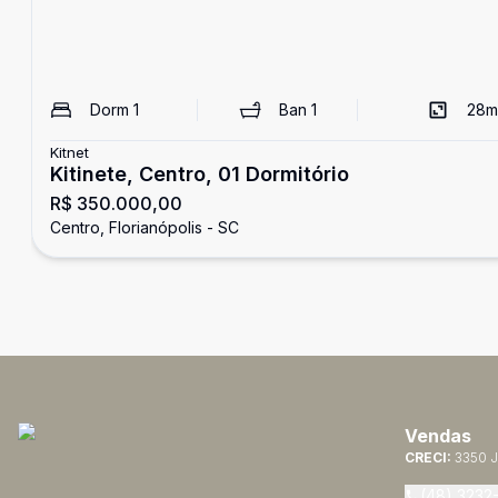
Dorm
1
Ban
1
28
m
Kitnet
Kitinete, Centro, 01 Dormitório
R$ 350.000,00
Centro, Florianópolis - SC
Vendas
CRECI:
3350 J
(48) 3232