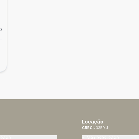
²
Locação
CRECI:
3350 J
-2490
(48) 3232-2490