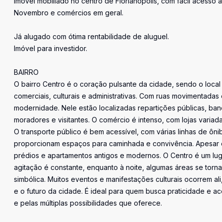
Imóvel mobiliado no centro de Florianópolis, com fácil acesso
Novembro e comércios em geral.
Já alugado com ótima rentabilidade de aluguel.
Imóvel para investidor.
BAIRRO
O bairro Centro é o coração pulsante da cidade, sendo o loc
comerciais, culturais e administrativas. Com ruas movimentadas
modernidade. Nele estão localizadas repartições públicas, banc
moradores e visitantes. O comércio é intenso, com lojas varia
O transporte público é bem acessível, com várias linhas de ôni
proporcionam espaços para caminhada e convivência. Apesar d
prédios e apartamentos antigos e modernos. O Centro é um luga
agitação é constante, enquanto à noite, algumas áreas se torna
simbólica. Muitos eventos e manifestações culturais ocorrem al
e o futuro da cidade. É ideal para quem busca praticidade e a
e pelas múltiplas possibilidades que oferece.