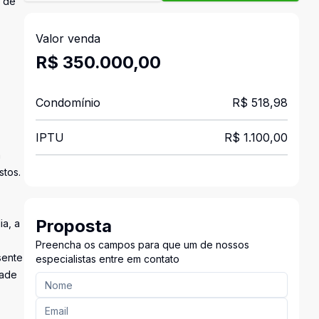
V de
Valor venda
R$ 350.000,00
Condomínio
R$ 518,98
IPTU
R$ 1.100,00
m
stos.
Proposta
ia, a
Preencha os campos para que um de nossos
sente
especialistas entre em contato
dade