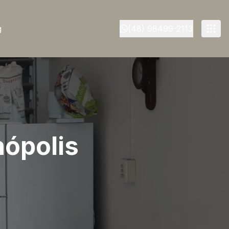
g
(48) 98499-2113
nópolis