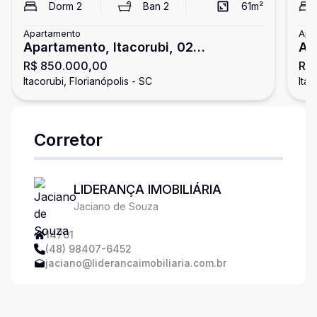
Dorm
2
Ban
2
61
m²
Apartamento
Apa
Apartamento, Itacorubi, 02
Ap
R$ 850.000,00
R$ 
Dormitórios/01 Suíte
Do
Itacorubi, Florianópolis - SC
Itac
Corretor
LIDERANÇA IMOBILIÁRIA
Jaciano de Souza
14701
(48) 98407-6452
jaciano@liderancaimobiliaria.com.br