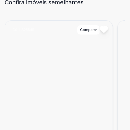
Confira imóveis semelhantes
Cód:
A25545
Comparar
Có