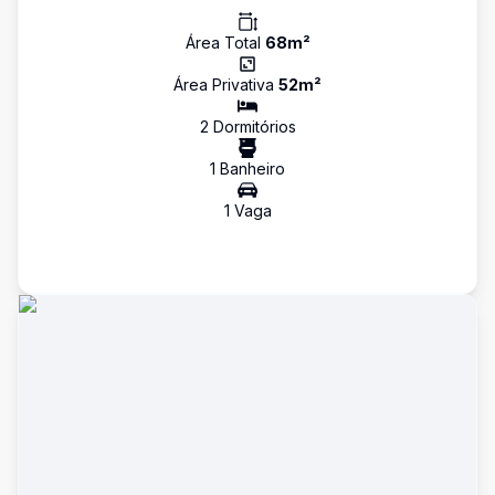
Área Total
68
m²
Área Privativa
52
m²
2
Dormitório
s
1
Banheiro
1
Vaga