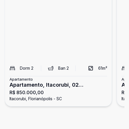
Dorm
2
Ban
2
61
m²
Apartamento
Apa
Apartamento, Itacorubi, 02
Ap
R$ 850.000,00
R$ 
Dormitórios/01 Suíte
Do
Itacorubi, Florianópolis - SC
Itac